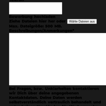
Bewerbung hochladen
Ziehe Dateien hier her oder
Wähle Dateien aus
Max. Dateigröße: 500 MB.
Beschreibungen/Anmerkungen
*
Bei Fragen, bzw. Unklarheiten kontaktieren
wir Dich über deine angegebenen
Kontaktdaten. Deine Daten werden
selbstverständlich vertraulich behandelt und