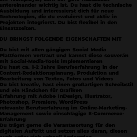
untereinander wichtig ist. Du hast die technische
Ausbildung und interessierst dich für neue
Technologien, die du evaluierst und aktiv in
Projekten integrierst. Du bist flexibel in den
Einsatzzeiten.
DU BRINGST FOLGENDE EIGENSCHAFTEN MIT
Du bist mit allen gängigen Social Media
Plattformen vertraut und kannst diese souverän
mit Social-Media-Tools implementieren
Du hast ca. 1-2 Jahre Berufserfahrung in der
Content-Redaktionsplanung, Produktion und
Bearbeitung von Texten, Fotos und Videos
Du bist kreativ, hast einen großartigen Schreibstil
und ein Händchen für Grafiken
Erfahrung mit Adobe InDesign, Illustrator,
Photoshop, Premiere, WordPress
relevante Berufserfahrung im Online-Marketing-
Management sowie einschlägige E-Commerce-
Erfahrung
Du trägst gerne die Verantwortung für den
digitalen Auftritt und setzen alles daran, diesen
auch unter sich schnell ändernden