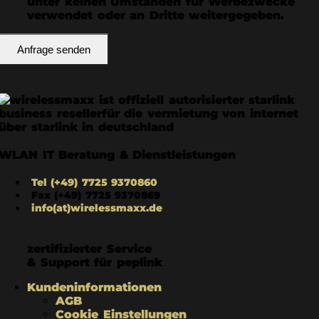
unter keinen Umständen für Werbezwecke
verwendet oder an Dritte weitergegeben.
WLAN IT Beratung & Dienstleistungen
Tel (+49) 7725 9370860
Fax (+49) 7725 9370869
info(at)wirelessmaxx.de
zertifizierter Service
& Support für peplink
Kundeninformationen
AGB
Cookie Einstellungen