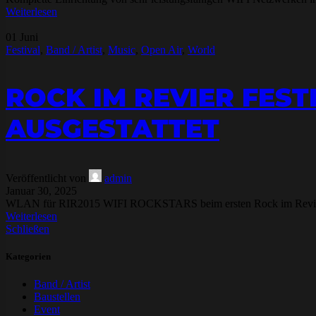
Weiterlesen
01
Juni
Festival
,
Band / Artist
,
Music
,
Open Air
,
World
ROCK IM REVIER FEST
AUSGESTATTET
Veröffentlicht von
admin
Januar 30, 2025
WLAN für RIR2015 WIFI ROCKSTARS beim ersten Rock im Revier Bei
Weiterlesen
Schließen
Kategorien
Band / Artist
Baustellen
Event