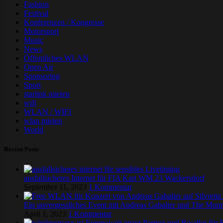
Fashion
Festival
Konferenzen / Kongresse
Motorsport
Music
News
Öffentliches WLAN
Open Air
Sponsoring
Sport
starlink mieten
wifi
WLAN / WIFI
wlan mieten
World
Recent Posts
ausfallsicheres Internet für FIA Kart WM 23 Wackersdorf
September 11, 2023
1 Kommentar
Ein unvergessliches Event mit Andreas Gabalier und The M
April 1, 2023
1 Kommentar