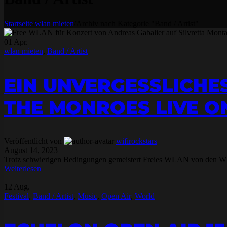
Startseite
/
wlan mieten
/
Archiv nach Kategorie "Band / Artist"
01
Apr.
wlan mieten
,
Band / Artist
EIN UNVERGESSLICHE
THE MONROES LIVE 
Veröffentlicht von
wifirockstars
August 14, 2023
Trotz schwierigen Bedingungen gemeistert Freies WLAN von den WI
Weiterlesen
12
Aug.
Festival
,
Band / Artist
,
Music
,
Open Air
,
World