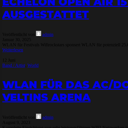
ECHELON OPEN AIR 15
AUSGESTATTET
Veröffentlicht von
admin
Januar 30, 2025
WLAN für Festivals Wifirockstars sponsert WLAN für potenziell 25.00
Weiterlesen
12
Juni
Band / Artist
,
World
WLAN FÜR DAS AC/DC
VELTINS ARENA
Veröffentlicht von
admin
August 9, 2023
Komplette Einrichtung von sehr leistungsfähigen WIFI Netzwerken