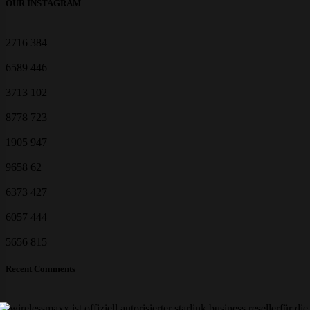
OUR INSTAGRAM
2716
384
6589
446
3713
102
8778
723
1905
947
9658
62
6373
427
6057
444
5656
815
Recent Comments