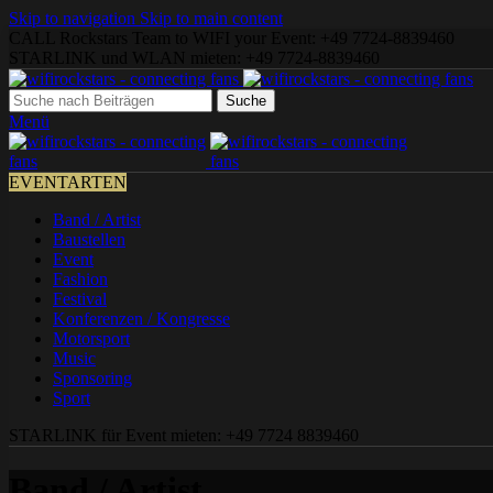
Skip to navigation
Skip to main content
CALL Rockstars Team to WIFI your Event: +49 7724-8839460
STARLINK und WLAN mieten: +49 7724-8839460
Suche
Menü
EVENTARTEN
Band / Artist
Baustellen
Event
Fashion
Festival
Konferenzen / Kongresse
Motorsport
Music
Sponsoring
Sport
STARLINK für Event mieten: +49 7724 8839460
Band / Artist