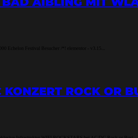
 BAD AIBLING MIT WL
0 Echelon Festival Besucher /*! elementor - v3.15...
 KONZERT ROCK OR BUS
 inklusive Infrastruktur WIFI ROCKSTARS bei AC/DC Rock or Bust ...