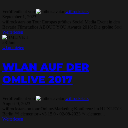
Veröffentlicht von
wifirockstars
September 1, 2023
wifirockstars on Tour Europas größtes Social Media Event in den
Bavaria Filmstudios ABOUT YOU Awards 2018: Die größte Soci...
Weiterlesen
23
Juni
wlan mieten
WLAN AUF DER
OMLIVE 2017
Veröffentlicht von
wifirockstars
August 9, 2023
wifirockstars on tour Online-Marketing Konferenz im HUXLEYS
Berlin /*! elementor - v3.15.0 - 02-08-2023 */ .element...
Weiterlesen