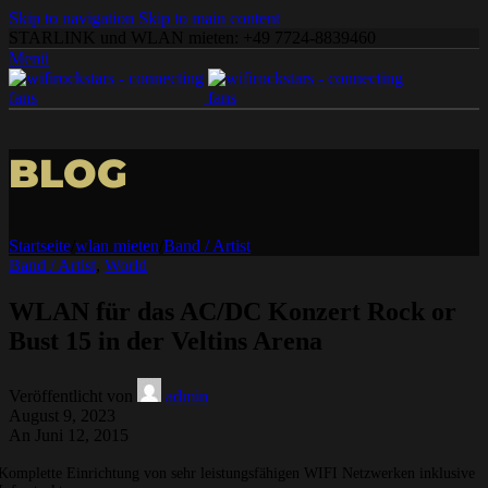
Skip to navigation
Skip to main content
STARLINK und WLAN mieten: +49 7724-8839460
Menü
BLOG
Startseite
/
wlan mieten
/
Band / Artist
Band / Artist
,
World
WLAN für das AC/DC Konzert Rock or
Bust 15 in der Veltins Arena
Veröffentlicht von
admin
August 9, 2023
An Juni 12, 2015
Komplette Einrichtung von sehr leistungsfähigen WIFI Netzwerken inklusive