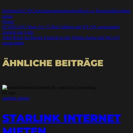
#gehtsteil
AC/DC
backstage
gelsenkirchen
Rock or Bust
schalke
veltins
arena
Neuer
ECHELON Open Air 15 Bad Aibling mit WLAN ausgestattet
Zurück zur Liste
Älter
Rock im Revier Festival in der Veltins Arena mit WLAN
ausgestattet
ÄHNLICHE BEITRÄGE
02
Apr.
starlink mieten
STARLINK INTERNET
MIETEN